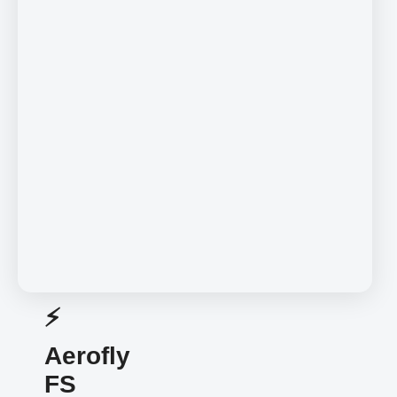
⚡️
Aerofly
FS