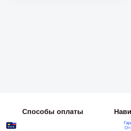
Способы оплаты
Нави
Гар
От