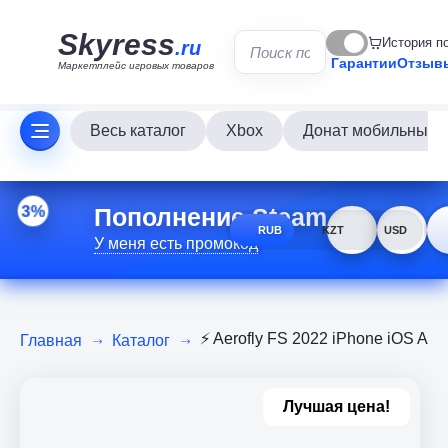
Skyress
История п
.ru
Гарантии
Отзыв
Маркетплейс игровых товаров
Весь каталог
Xbox
Донат мобильных и
Пополнение Steam
3%
RUB
KZT
USD
У меня есть промокод
⚡️ Aerofly FS 2022 iPhone iOS A
Главная
Каталог
Лучшая цена!