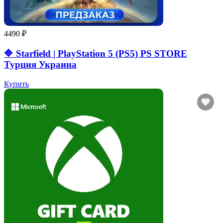
4490 ₽
🔷 Starfield | PlayStation 5 (PS5) PS STORE
Турция Украина
Купить