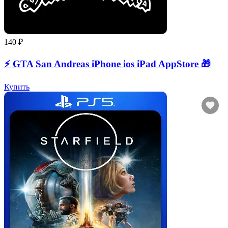
140 ₽
⚡️ GTA San Andreas iPhone ios iPad AppStore 🎁
Купить