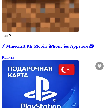
140 ₽
⚡️ Minecraft PE Mobile iPhone ios Appstore 🎁
Купить