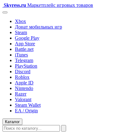
Skyress
.ru
Маркетплейс игровых товаров
Xbox
Донат мобильных игр
Steam
Google Play
App Store
Battle.net
iTunes
Telegram
PlayStation
Discord
Roblox
Apple ID
Nintendo
Razer
Valorant
Steam Wallet
EA / Origin
Каталог