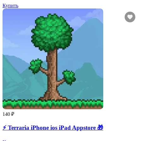
Купить
140 ₽
⚡️ Terraria iPhone ios iPad Appstore 🎁