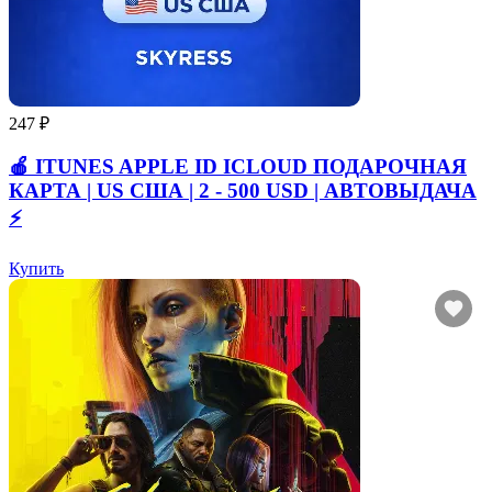
247 ₽
🍎 ITUNES APPLE ID ICLOUD ПОДАРОЧНАЯ
КАРТА | US США | 2 - 500 USD | АВТОВЫДАЧА
⚡️
Купить