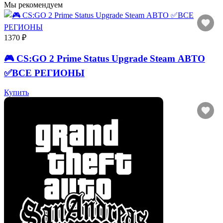
Мы рекомендуем
1370 ₽
🎮 CS:GO 2 Prime Status Upgrade Steam АВТО
✅ВСЕ РЕГИОНЫ
Купить