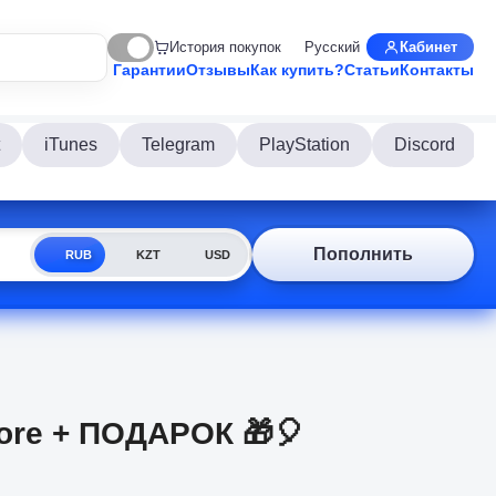
История покупок
Русский
Кабинет
Гарантии
Отзывы
Как купить?
Статьи
Контакты
iTunes
Telegram
PlayStation
Discord
Пополнить
RUB
KZT
USD
store + ПОДАРОК 🎁🎈