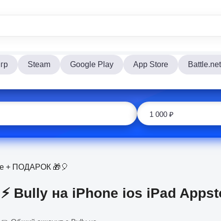
гр
Steam
Google Play
App Store
Battle.net
tore + ПОДАРОК 🎁🎈
⚡️ Bully на iPhone ios iPad App