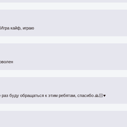
Игра кайф, играю
оволен
раз буду обращаться к этим ребятам, спасибо 🙏🏻♥️