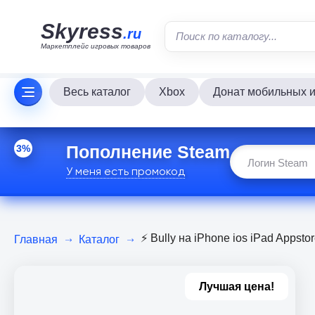
Skyress
.ru
Маркетплейс игровых товаров
Весь каталог
Xbox
Донат мобильных и
Пополнение Steam
3%
У меня есть промокод
⚡️ Bully на iPhone ios iPad Apps
Главная
Каталог
Лучшая цена!