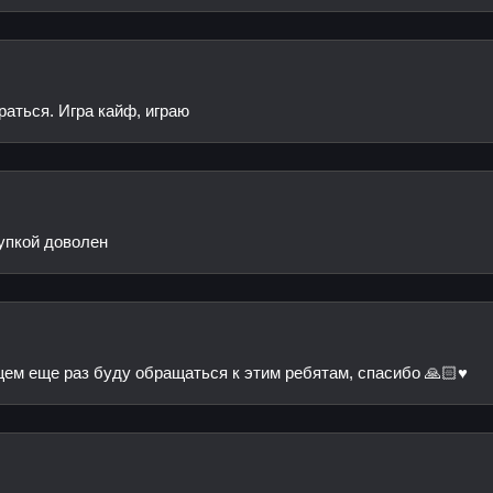
аться. Игра кайф, играю
упкой доволен
ем еще раз буду обращаться к этим ребятам, спасибо 🙏🏻♥️