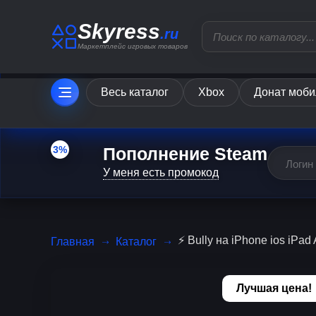
Skyress
.ru
Маркетплейс игровых товаров
Весь каталог
Xbox
Донат моби
3%
Пополнение Steam
У меня есть промокод
⚡️ Bully на iPhone ios iP
Главная
Каталог
Лучшая цена!