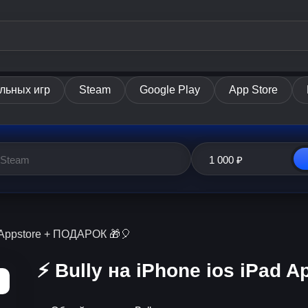
льных игр
Steam
Google Play
App Store
ad Appstore + ПОДАРОК 🎁🎈
⚡️ Bully на iPhone ios iPad